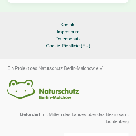
Wie
unser
Essen
das
Kontakt
Klima
Impressum
beeinflusst
Datenschutz
Cookie-Richtlinie (EU)
Ein Projekt des Naturschutz Berlin-Malchow e.V.
Gefördert
mit Mitteln des Landes über das Bezirksamt
Lichtenberg